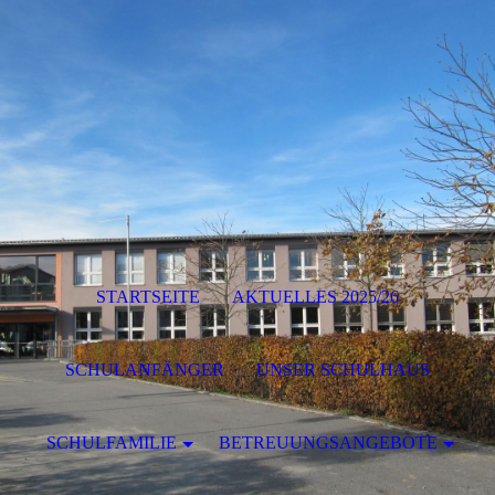
STARTSEITE
AKTUELLES 2025/26
SCHULANFÄNGER
UNSER SCHULHAUS
SCHULFAMILIE
BETREUUNGSANGEBOTE